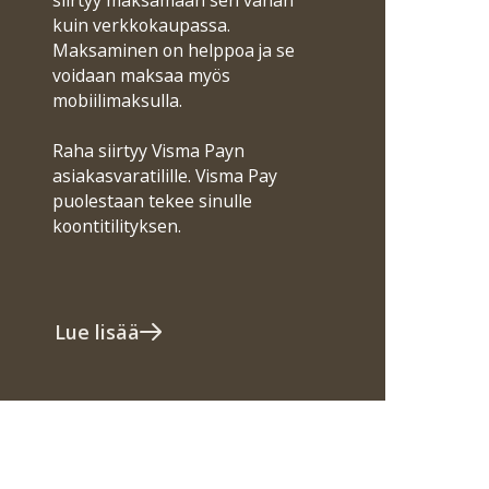
siirtyy maksamaan sen vähän
kuin verkkokaupassa.
Maksaminen on helppoa ja se
voidaan maksaa myös
mobiilimaksulla.
Raha siirtyy Visma Payn
asiakasvaratilille. Visma Pay
puolestaan tekee sinulle
koontitilityksen.
Lue lisää