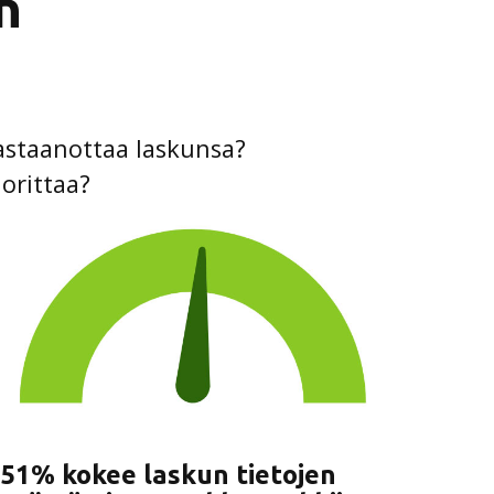
n
vastaanottaa laskunsa?
uorittaa?
51% kokee laskun tietojen