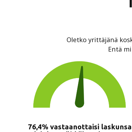
Oletko yrittäjänä kos
Entä mil
76,4% vastaanottaisi laskunsa