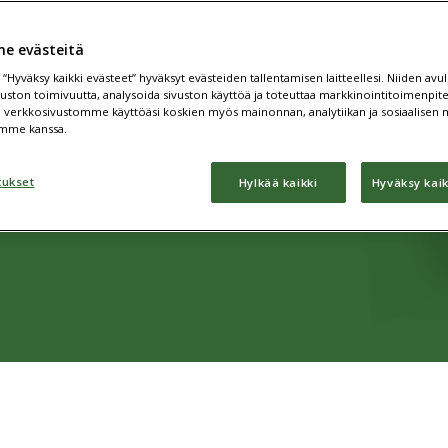
e evästeitä
 laskun helposti
 “Hyväksy kaikki evästeet” hyväksyt evästeiden tallentamisen laitteellesi. Niiden av
in verkkokaupassa.
vuston toimivuutta, analysoida sivuston käyttöä ja toteuttaa markkinointitoimenpi
ja verkkosivustomme käyttöäsi koskien myös mainonnan, analytiikan ja sosiaalisen
nen tehdään, sitä
mme kanssa.
.
tukset
Hylkää kaikki
Hyväksy kaik