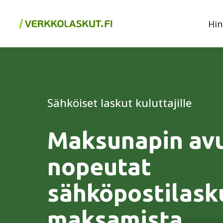
Hin
Sähköiset laskut kuluttajille
Maksunapin avu
nopeutat
sähköpostilask
maksamista