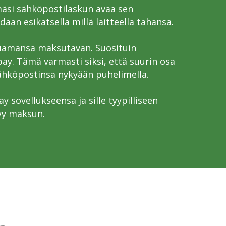
mäsi sähköpostilaskun avaa sen
daan esikatsella millä laitteella tahansa.
luamansa maksutavan. Suosituin
y. Tämä varmasti siksi, että suurin osa
sähköpostinsa nykyään puhelimella.
y sovellukseensa ja sille tyypilliseen
yy maksun.