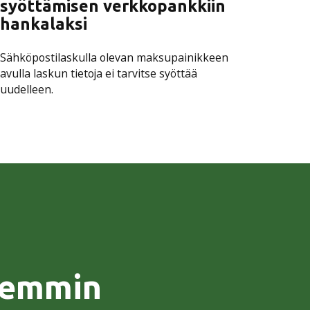
syöttämisen verkkopankkiin
hankalaksi
Sähköpostilaskulla olevan maksupainikkeen
avulla laskun tietoja ei tarvitse syöttää
uudelleen.
rkemmin