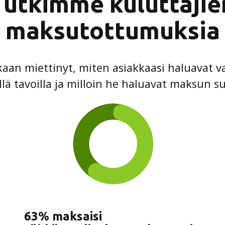
Tutkimme kuluttajie
maksutottumuksia
kaan miettinyt, miten asiakkaasi haluavat 
lä tavoilla ja milloin he haluavat maksun s
63% maksaisi