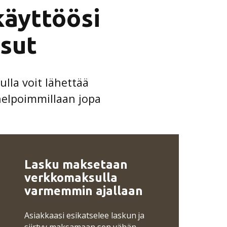
käyttöösi
sut
lla voit lähettää
helpoimmillaan jopa
Lasku maksetaan
verkkomaksulla
varmemmin ajallaan
Asiakkaasi esikatselee laskun ja