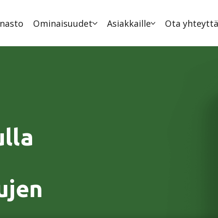
nasto
Ominaisuudet
Asiakkaille
Ota yhteytt
lla
ujen