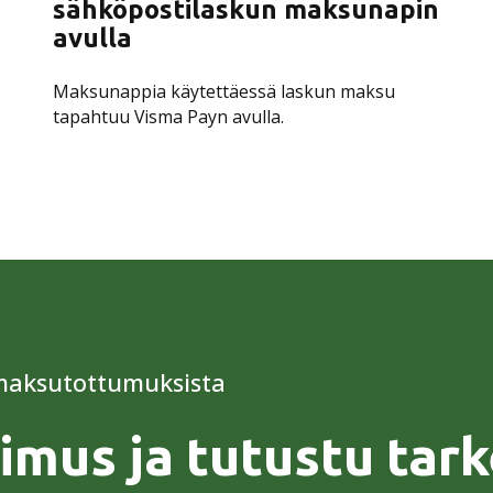
sähköpostilaskun maksunapin
avulla
Maksunappia käytettäessä laskun maksu
tapahtuu Visma Payn avulla.
 maksutottumuksista
imus ja tutustu ta