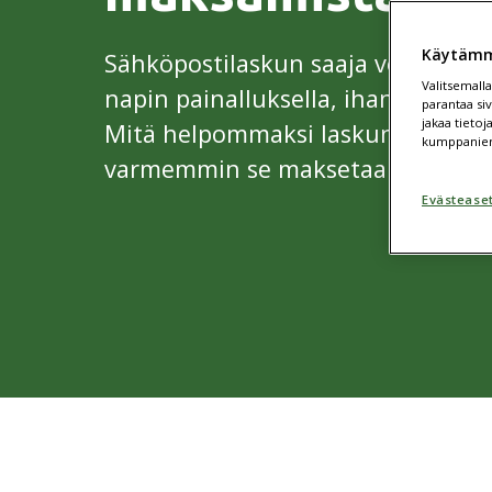
Käytämm
Sähköpostilaskun saaja voi maksaa
Valitsemalla
napin painalluksella, ihan niin ku
parantaa si
jakaa tieto
Mitä helpommaksi laskun maksami
kumppanie
varmemmin se maksetaan ajallaan
Evästease