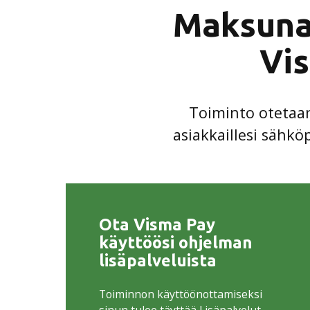
Maksunap
Vi
Toiminto otetaan
asiakkaillesi sähk
Ota Visma Pay
käyttöösi ohjelman
lisäpalveluista
Toiminnon käyttöönottamiseksi