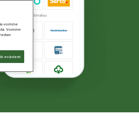
ulla voimme
teitä. Voimme
 median
ki evästeet