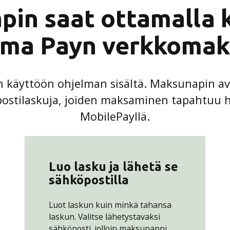
in saat ottamalla 
sma Payn verkkomak
 käyttöön ohjelman sisältä. Maksunapin avu
öpostilaskuja, joiden maksaminen tapahtuu 
MobilePayllä.
Luo lasku ja lähetä se
sähköpostilla
Luot laskun kuin minkä tahansa
laskun. Valitse lähetystavaksi
sähköposti, jolloin maksunappi